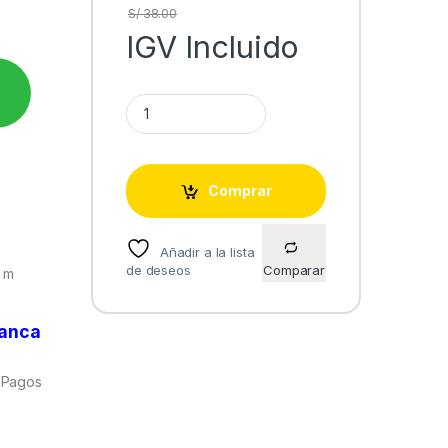
S/
38.00
IGV Incluido
ALTAVOZ WOOFER PARLANTE 4" 15W 4 Ohm BLAS
Comprar
Añadir a la lista
de deseos
Comparar
1 m
banca
 Pagos
.