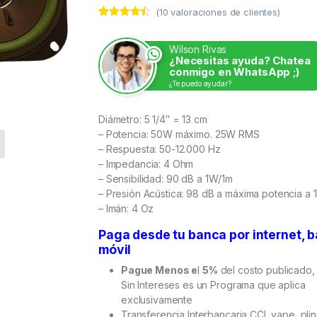
(
10
valoraciones de clientes)
Valorado
10
con
4.30
de 5 en
Wilson Rivas
base a
¿Necesitas ayuda? Chatea
valoracione
conmigo en WhatsApp ;)
s de
¿Te puedo ayudar?
clientes
Diámetro: 5 1/4″ = 13 cm
– Potencia: 50W máximo. 25W RMS
– Respuesta: 50-12.000 Hz
– Impedancia: 4 Ohm
– Sensibilidad: 90 dB a 1W/1m
– Presión Acústica: 98 dB a máxima potencia a 
– Imán: 4 Oz
Paga desde tu banca por internet, 
móvil
Pague Menos e
l
5%
del costo publicado,
Sin Intereses es un Programa que aplica
exclusivamente
Transferencia Interbancaria CCI, yape, plin