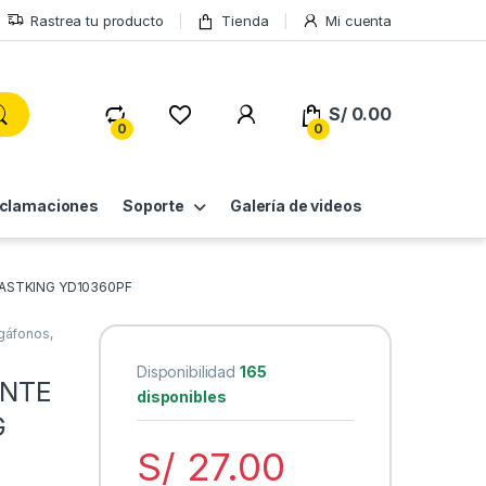
Rastrea tu producto
Tienda
Mi cuenta
S/
0.00
0
0
eclamaciones
Soporte
Galería de videos
LASTKING YD10360PF
egáfonos,
Disponibilidad
165
ANTE
disponibles
G
S/
27.00