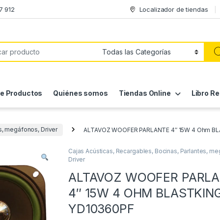
7 912
Localizador de tiendas
de Productos
Quiénes somos
Tiendas Online
Libro R
s, megáfonos, Driver
ALTAVOZ WOOFER PARLANTE 4″ 15W 4 Ohm B
Cajas Acústicas, Recargables, Bocinas, Parlantes, m
Driver
ALTAVOZ WOOFER PARL
4″ 15W 4 OHM BLASTKIN
YD10360PF