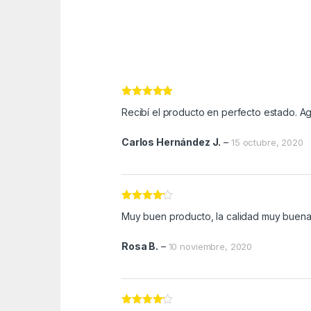
Valorado con
Recibí el producto en perfecto estado. A
5
de 5
Carlos Hernández J.
–
15 octubre, 2020
Valorado
Muy buen producto, la calidad muy buena, 
con
4
de
5
Rosa B.
–
10 noviembre, 2020