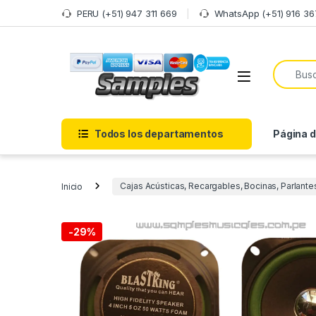
Saltar a navegación
saltar al contenido
PERU (+51) 947 311 669
WhatsApp (+51) 916 36
Buscar:
Todos los departamentos
Página 
Inicio
Cajas Acústicas, Recargables, Bocinas, Parlante
-
29%