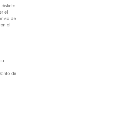
distinto
r el
envío de
con el
su
istinto de