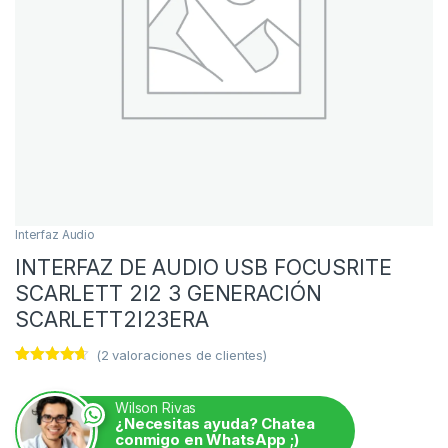
Interfaz Audio
INTERFAZ DE AUDIO USB FOCUSRITE
SCARLETT 2I2 3 GENERACIÓN
SCARLETT2I23ERA
(
2
valoraciones de clientes)
Valorado
2
con
4.50
de 5 en
Wilson Rivas
base a
¿Necesitas ayuda? Chatea
valoracione
conmigo en WhatsApp ;)
s de