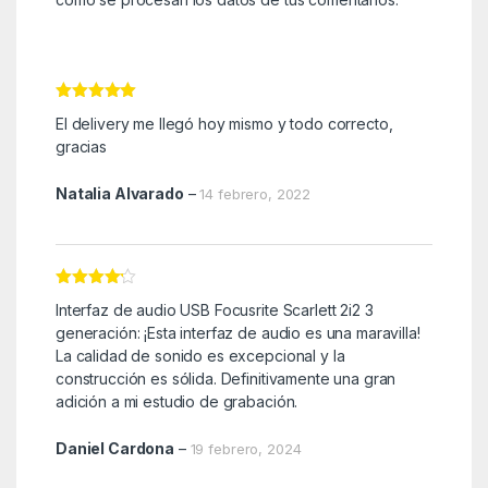
Valorado con
El delivery me llegó hoy mismo y todo correcto,
5
de 5
gracias
Natalia Alvarado
–
14 febrero, 2022
Valorado
Interfaz de audio USB Focusrite Scarlett 2i2 3
con
4
de
5
generación: ¡Esta interfaz de audio es una maravilla!
La calidad de sonido es excepcional y la
construcción es sólida. Definitivamente una gran
adición a mi estudio de grabación.
Daniel Cardona
–
19 febrero, 2024